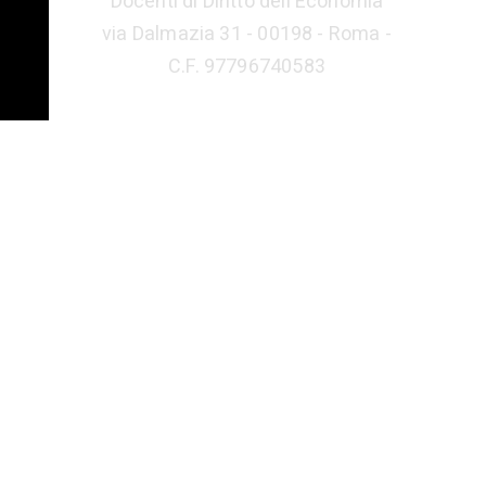
Docenti di Diritto dell'Economia
via Dalmazia 31 - 00198 - Roma -
C.F. 97796740583